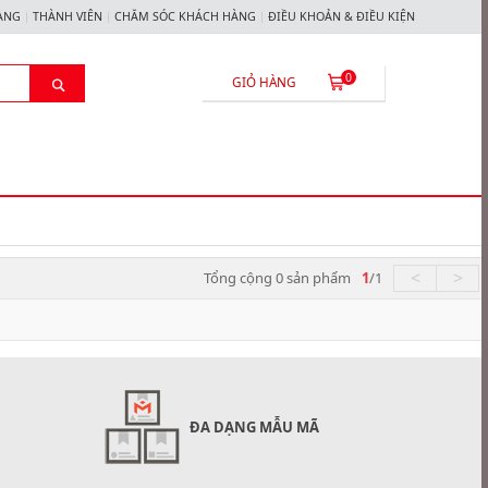
ÀNG
THÀNH VIÊN
CHĂM SÓC KHÁCH HÀNG
ĐIỀU KHOẢN & ĐIỀU KIỆN
0
GIỎ HÀNG


<
>
Tổng cộng
0
sản phẩm
1
/
1
ĐA DẠNG MẪU MÃ