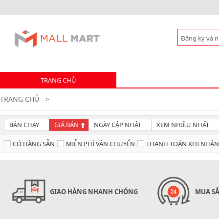
TRANG CHỦ
TRANG CHỦ
>
BÁN CHẠY
GIÁ BÁN
NGÀY CẬP NHẬT
XEM NHIỀU NHẤT
CÓ HÀNG SẴN
MIỄN PHÍ VẬN CHUYỂN
THANH TOÁN KHI NHẬ
GIAO HÀNG NHANH CHÓNG
MUA SẮ